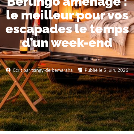
Berlingo aménagé :
le meilleur pour vos
escapades le temps
d’un week-end
Écrit par
tsingy-de-bemaraha
Publié le
5 juin, 2026