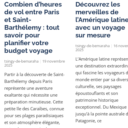
Combien d’heures
Découvrez les
de vol entre Paris
merveilles de
et Saint-
l’Amérique latin
Barthélemy : tout
avec un voyage
savoir pour
sur mesure
planifier votre
tsingy-de-bemaraha
16 nove
budget voyage
2025
L’Amérique latine représen
tsingy-de-bemaraha
19 novembre
2025
une destination extraordin
qui fascine les voyageurs 
Partir à la découverte de Saint-
monde entier par sa divers
Barthélemy depuis Paris
culturelle, ses paysages
représente une aventure
époustouflants et son
exaltante qui nécessite une
patrimoine historique
préparation minutieuse. Cette
exceptionnel. Du Mexique
petite île des Caraïbes, connue
jusqu’à la pointe australe d
pour ses plages paradisiaques
Patagonie, ce
et son atmosphère élégante,