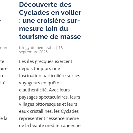
Découverte des
Cyclades en voilier
e
: une croisière sur-
mesure loin du
tourisme de masse
mbre
tsingy-de-bemaraha
18
septembre 2025
te
Les îles grecques exercent
aire
depuis toujours une
du
fascination particulière sur les
ité
voyageurs en quête
d’authenticité. Avec leurs
paysages spectaculaires, leurs
villages pittoresques et leurs
eaux cristallines, les Cyclades
e la
représentent l’essence même
de la beauté méditerranéenne.