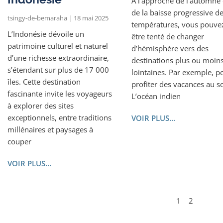
À l’approche de l’automne 
de la baisse progressive d
tsingy-de-bemaraha
18 mai 2025
températures, vous pouve
L’Indonésie dévoile un
être tenté de changer
patrimoine culturel et naturel
d’hémisphère vers des
d’une richesse extraordinaire,
destinations plus ou moin
s’étendant sur plus de 17 000
lointaines. Par exemple, p
îles. Cette destination
profiter des vacances au so
fascinante invite les voyageurs
L’océan indien
à explorer des sites
exceptionnels, entre traditions
VOIR PLUS...
millénaires et paysages à
couper
VOIR PLUS...
1
2