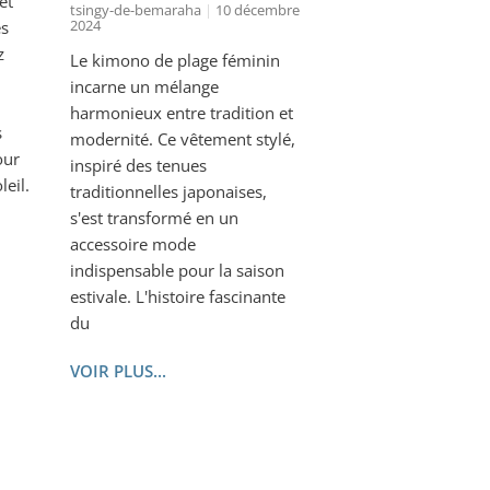
et
tsingy-de-bemaraha
10 décembre
2024
es
z
Le kimono de plage féminin
incarne un mélange
harmonieux entre tradition et
s
modernité. Ce vêtement stylé,
our
inspiré des tenues
leil.
traditionnelles japonaises,
s'est transformé en un
accessoire mode
indispensable pour la saison
estivale. L'histoire fascinante
du
VOIR PLUS...