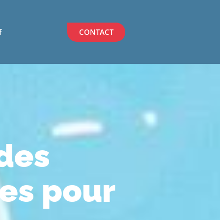
f
CONTACT
 des
tes pour