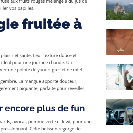
fusé aux fruits rouges mélangé à du jus de
ller vos papilles.
gie fruitée à
plaisir et santé. Leur texture douce et
x idéal pour une journée chaude. Un
vec une pointe de yaourt grec et de miel.
gingembre. La mangue apporte douceur,
gèrement piquante, parfaite pour réveiller
 encore plus de fun
inards, avocat, pomme verte et kiwi, pour une
impressionnant. Cette boisson regorge de