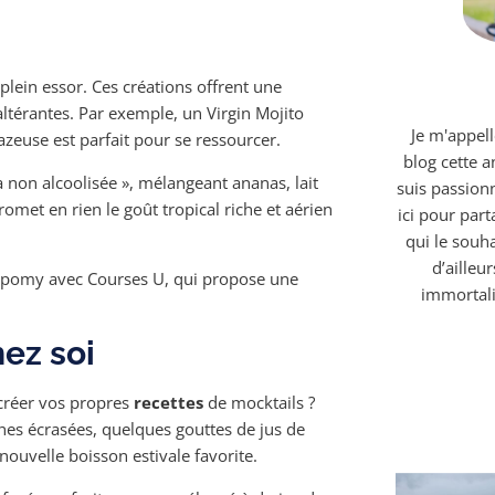
plein essor. Ces créations offrent une
altérantes. Par exemple, un Virgin Mojito
Je m'appell
gazeuse est parfait pour se ressourcer.
blog cette 
 non alcoolisée », mélangeant ananas, lait
suis passionn
met en rien le goût tropical riche et aérien
ici pour part
qui le souh
d’ailleu
ampomy avec Courses U, qui propose une
immortali
hez soi
 créer vos propres
recettes
de mocktails ?
ches écrasées, quelques gouttes de jus de
 nouvelle boisson estivale favorite.