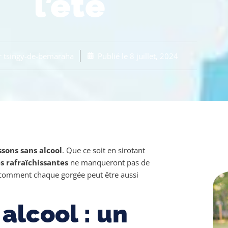
l’été
r
tsingy-de-bemaraha
Publié le
8 juillet, 2024
ssons sans alcool
. Que ce soit en sirotant
s rafraîchissantes
ne manqueront pas de
z comment chaque gorgée peut être aussi
 alcool : un