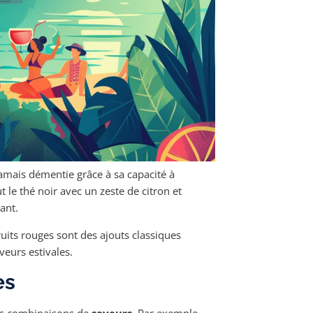
jamais démentie grâce à sa capacité à
 le thé noir avec un zeste de citron et
ant.
fruits rouges sont des ajouts classiques
eurs estivales.
es
 les combinaisons de
saveurs
. Par exemple,