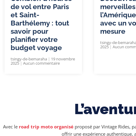
de vol entre Paris
merveilles
et Saint-
l’Amérique
Barthélemy : tout
avec un v
savoir pour
mesure
planifier votre
tsingy-de-bemarah
budget voyage
2025
Aucun comm
tsingy-de-bemaraha
19 novembre
2025
Aucun commentaire
L’aventu
Avec le
road trip moto organisé
proposé par Vintage Rides, pa
offrir une expérience authentique, a