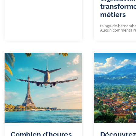
transforme
métiers
tsingy-de-bemarah
Aucun commentair
Combien d’heures
Découvrez