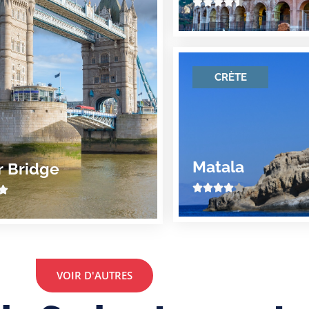





CRÈTE
Matala
 Bridge






VOIR D'AUTRES