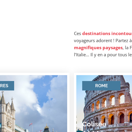
Ces
destinations incontou
voyageurs adorent ! Partez à
magnifiques paysages
, la
l’Italie… Il y en a pour tous 
RES
ROME
Colisée