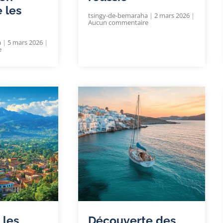
 les
tsingy-de-bemaraha
2 mars 2026
Aucun commentaire
a
5 mars 2026
e
 les
Découverte des