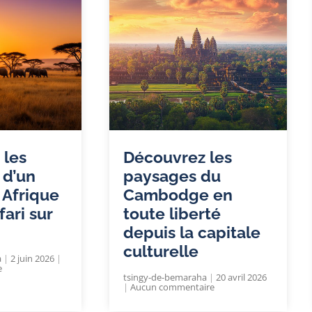
 les
Découvrez les
 d’un
paysages du
 Afrique
Cambodge en
fari sur
toute liberté
depuis la capitale
culturelle
a
2 juin 2026
e
tsingy-de-bemaraha
20 avril 2026
Aucun commentaire