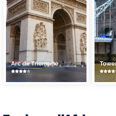
Arc de Triomphe
Tower








